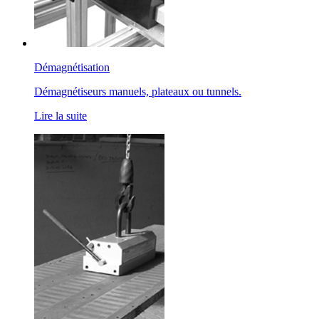
Démagnétisation
Démagnétiseurs manuels, plateaux ou tunnels.
Lire la suite