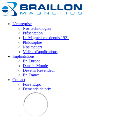
L'entreprise
Nos technologies
Présentation
Le Magnétisme depuis 1921
Philosophie
Nos métiers
Vidéos d'applications
Implantations
En Europe
Dans le Monde
Devenir Revendeur
En France
Contact
Foire Expo
Demande de prix