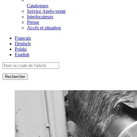
Catalogues
Service Après-vente
Interlocuteurs
Presse
Accès et situation
Français
Deutsch
Polski
English