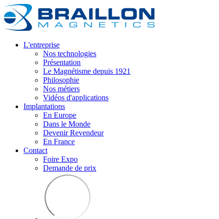
L'entreprise
Nos technologies
Présentation
Le Magnétisme depuis 1921
Philosophie
Nos métiers
Vidéos d'applications
Implantations
En Europe
Dans le Monde
Devenir Revendeur
En France
Contact
Foire Expo
Demande de prix