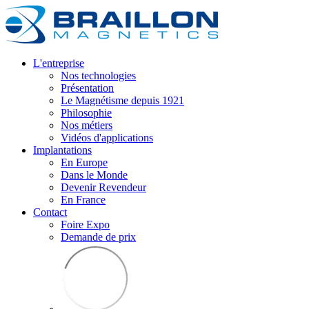
L'entreprise
Nos technologies
Présentation
Le Magnétisme depuis 1921
Philosophie
Nos métiers
Vidéos d'applications
Implantations
En Europe
Dans le Monde
Devenir Revendeur
En France
Contact
Foire Expo
Demande de prix