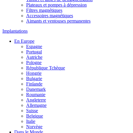
Plateaux et pompes à dépression
Filtres magnétiques
Accessoires magnétiques
Aimants et ventouses permanentes
Implantations
En Europe
Espagne
Portugal
Autriche
Pologne
République Tchèque
Hongrie
Bulgarie
Finlande
Danemark
Roumanie
Angleterre
Allemagne
Suisse
Belgique
Italie
Norvège
Dans le Monde