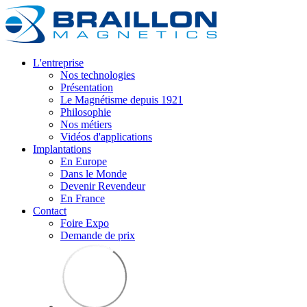
L'entreprise
Nos technologies
Présentation
Le Magnétisme depuis 1921
Philosophie
Nos métiers
Vidéos d'applications
Implantations
En Europe
Dans le Monde
Devenir Revendeur
En France
Contact
Foire Expo
Demande de prix