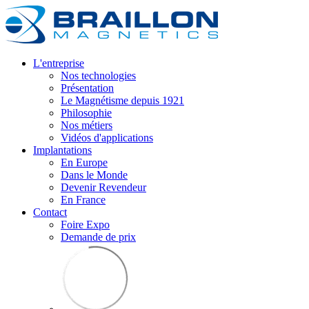
L'entreprise
Nos technologies
Présentation
Le Magnétisme depuis 1921
Philosophie
Nos métiers
Vidéos d'applications
Implantations
En Europe
Dans le Monde
Devenir Revendeur
En France
Contact
Foire Expo
Demande de prix