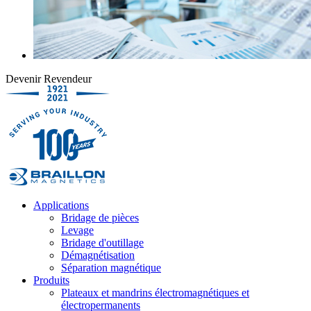
Devenir Revendeur
Applications
Bridage de pièces
Levage
Bridage d'outillage
Démagnétisation
Séparation magnétique
Produits
Plateaux et mandrins électromagnétiques et
électropermanents