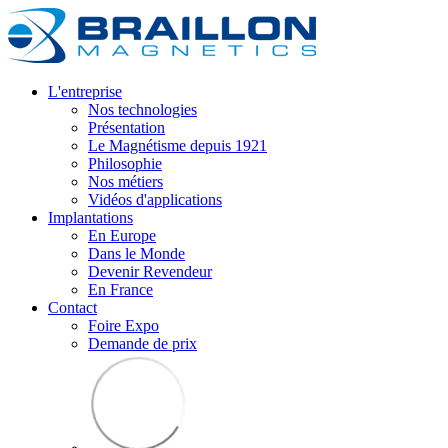
L'entreprise
Nos technologies
Présentation
Le Magnétisme depuis 1921
Philosophie
Nos métiers
Vidéos d'applications
Implantations
En Europe
Dans le Monde
Devenir Revendeur
En France
Contact
Foire Expo
Demande de prix