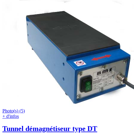
Photo(s) (5)
+ d'infos
Tunnel démagnétiseur type DT