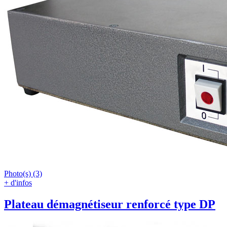
Photo(s) (3)
+ d'infos
Plateau démagnétiseur renforcé type DP