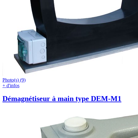
Photo(s) (9)
+ d'infos
Démagnétiseur à main type DEM-M1