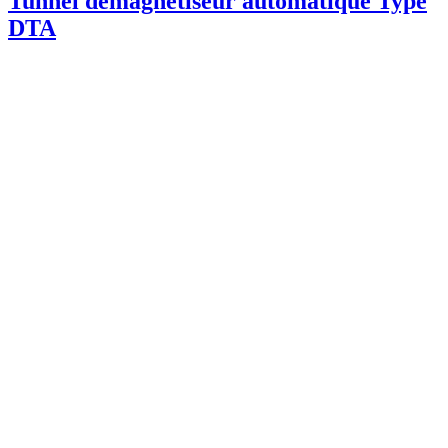
Tunnel démagnétiseur automatique Type
DTA