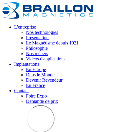
L'entreprise
Nos technologies
Présentation
Le Magnétisme depuis 1921
Philosophie
Nos métiers
Vidéos d'applications
Implantations
En Europe
Dans le Monde
Devenir Revendeur
En France
Contact
Foire Expo
Demande de prix