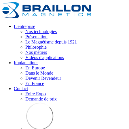
L'entreprise
Nos technologies
Présentation
Le Magnétisme depuis 1921
Philosophie
Nos métiers
Vidéos d'applications
Implantations
En Europe
Dans le Monde
Devenir Revendeur
En France
Contact
Foire Expo
Demande de prix