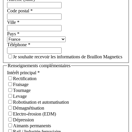
Code postal
*
Ville
*
Pays
*
Téléphone
*
Je souhaite recevoir les informations de Braillon Magnetics
Renseignements complémentaires
Intérêt principal
*
Rectification
Fraisage
Tournage
Levage
Robotisation et automatisation
Démagnétisation
Electro-érosion (EDM)
Dépression
Aimants permanents
Rail / Industrie ferroviaire