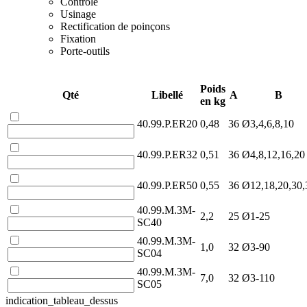
Contrôle
Usinage
Rectification de poinçons
Fixation
Porte-outils
Poids
Qté
Libellé
A
B
en kg
40.99.P.ER20
0,48
36
Ø3,4,6,8,10
40.99.P.ER32
0,51
36
Ø4,8,12,16,20
40.99.P.ER50
0,55
36
Ø12,18,20,30,
40.99.M.3M-
2,2
25
Ø1-25
SC40
40.99.M.3M-
1,0
32
Ø3-90
SC04
40.99.M.3M-
7,0
32
Ø3-110
SC05
indication_tableau_dessus