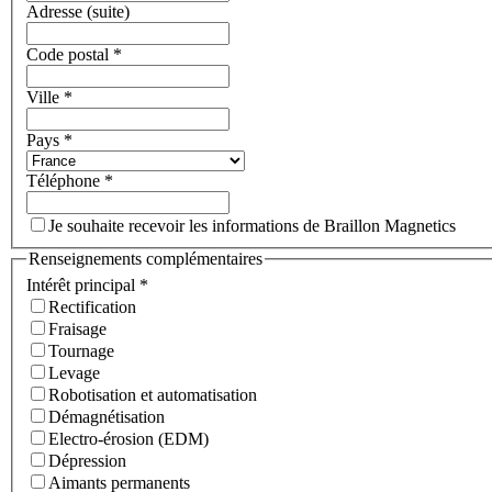
Adresse (suite)
Code postal
*
Ville
*
Pays
*
Téléphone
*
Je souhaite recevoir les informations de Braillon Magnetics
Renseignements complémentaires
Intérêt principal
*
Rectification
Fraisage
Tournage
Levage
Robotisation et automatisation
Démagnétisation
Electro-érosion (EDM)
Dépression
Aimants permanents