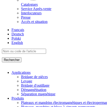
Catalogues
Service Après-vente
Interlocuteurs
Presse
Accès et situation
Français
Deutsch
Polski
English
Applications
Bridage de pièces
Levage
Bridage d'outillage
Démagnétisation
Séparation magnétique
Produits
Plateaux et mandrins électromagnétiques et électroperma
Plateaux, mandrins et blocs à aimants permanents