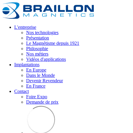
L'entreprise
Nos technologies
Présentation
Le Magnétisme depuis 1921
Philosophie
Nos métiers
Vidéos d'applications
Implantations
En Europe
Dans le Monde
Devenir Revendeur
En France
Contact
Foire Expo
Demande de prix