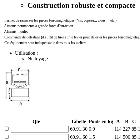
Construction robuste et compacte
. Permet de ramasser les pièces ferromagnétiques (Vis, copeaux, clous, .. etc.)
. Aimants permanents à grande force d'attraction
. Aimants moulés
. Commande de délestage (il suffit de tirer sur le levier pour délester les pièces ferromagnétiq
. Cet équipement sera indispensable dans tous les ateliers
Utilisation :
Nettoyage
Qté
Libellé
Poids en kg
A
B
C
60.91.30
0,9
114
227
85
60.91.60
1,5
114
500
85