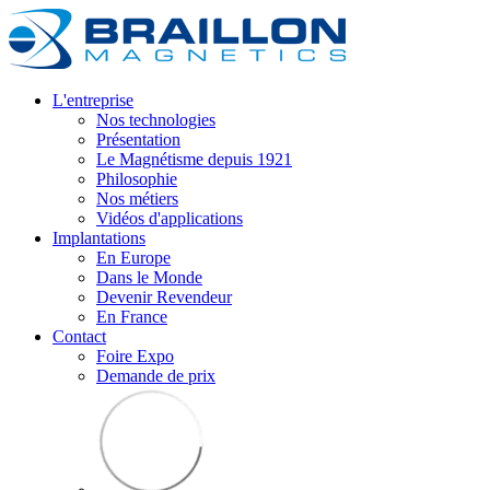
L'entreprise
Nos technologies
Présentation
Le Magnétisme depuis 1921
Philosophie
Nos métiers
Vidéos d'applications
Implantations
En Europe
Dans le Monde
Devenir Revendeur
En France
Contact
Foire Expo
Demande de prix