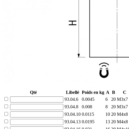
Qté
Libellé
Poids en kg
A
B
C
93.04.6
0.0045
6
20
M3x7
93.04.8
0.008
8
20
M3x7
93.04.10
0.0115
10
20
M4x8
93.04.13
0.0195
13
20
M4x8