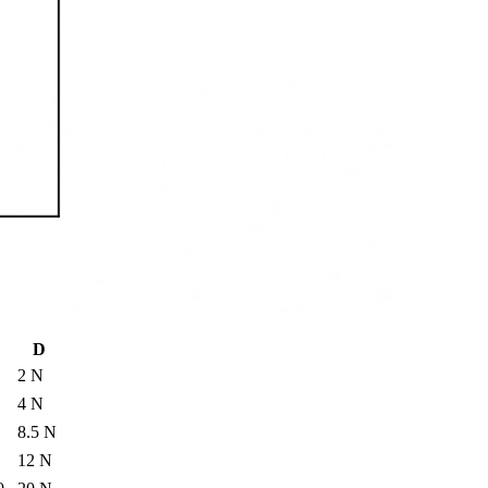
D
2 N
4 N
8.5 N
12 N