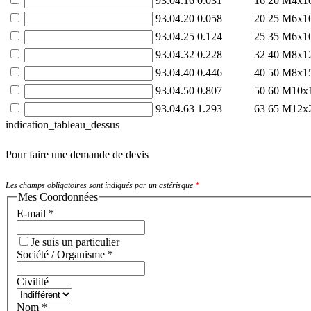
93.04.16
0.031
16
20
M4x1
93.04.20
0.058
20
25
M6x1
93.04.25
0.124
25
35
M6x1
93.04.32
0.228
32
40
M8x1
93.04.40
0.446
40
50
M8x1
93.04.50
0.807
50
60
M10x
93.04.63
1.293
63
65
M12x
indication_tableau_dessus
Pour faire une demande de devis
Les champs obligatoires sont indiqués par un astérisque
*
Mes Coordonnées
E-mail
*
Je suis un particulier
Société / Organisme
*
Civilité
Nom
*