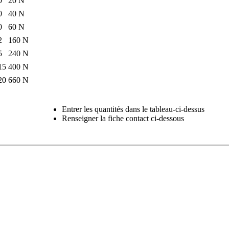
0
20 N
0
40 N
0
60 N
2
160 N
5
240 N
15
400 N
20
660 N
Entrer les quantités dans le tableau-ci-dessus
Renseigner la fiche contact ci-dessous