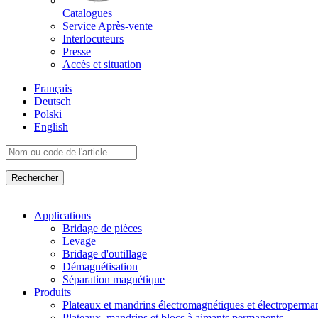
Catalogues
Service Après-vente
Interlocuteurs
Presse
Accès et situation
Français
Deutsch
Polski
English
Applications
Bridage de pièces
Levage
Bridage d'outillage
Démagnétisation
Séparation magnétique
Produits
Plateaux et mandrins électromagnétiques et électroperma
Plateaux, mandrins et blocs à aimants permanents