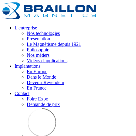
L'entreprise
Nos technologies
Présentation
Le Magnétisme depuis 1921
Philosophie
Nos métiers
Vidéos d'applications
Implantations
En Europe
Dans le Monde
Devenir Revendeur
En France
Contact
Foire Expo
Demande de prix