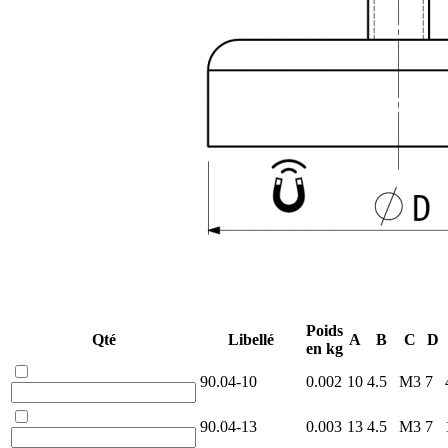
Poids
Qté
Libellé
A
B
C
D
en kg
90.04-10
0.002
10
4.5
M3
7
90.04-13
0.003
13
4.5
M3
7