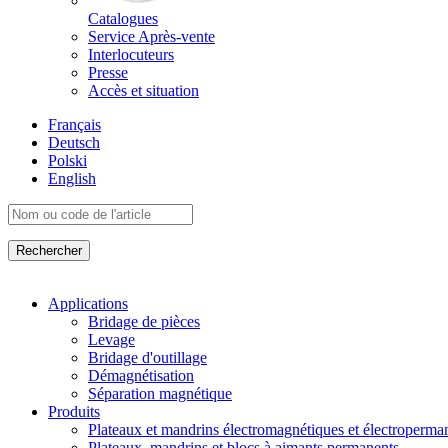
Catalogues
Service Après-vente
Interlocuteurs
Presse
Accès et situation
Français
Deutsch
Polski
English
Applications
Bridage de pièces
Levage
Bridage d'outillage
Démagnétisation
Séparation magnétique
Produits
Plateaux et mandrins électromagnétiques et électroperma
Plateaux, mandrins et blocs à aimants permanents