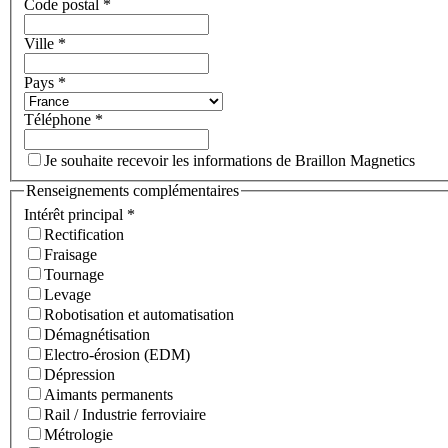
Code postal
*
Ville
*
Pays
*
Téléphone
*
Je souhaite recevoir les informations de Braillon Magnetics
Renseignements complémentaires
Intérêt principal
*
Rectification
Fraisage
Tournage
Levage
Robotisation et automatisation
Démagnétisation
Electro-érosion (EDM)
Dépression
Aimants permanents
Rail / Industrie ferroviaire
Métrologie