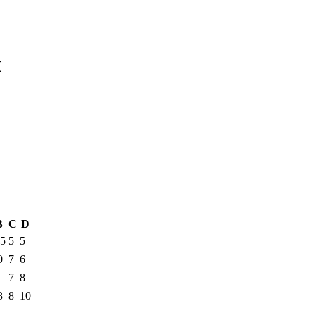
x
B
C
D
,5
5
5
0
7
6
1
7
8
3
8
10