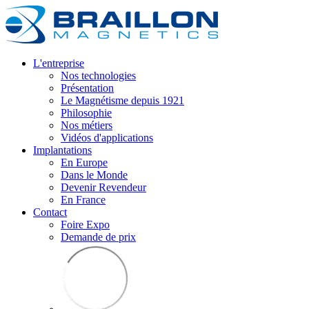
L'entreprise
Nos technologies
Présentation
Le Magnétisme depuis 1921
Philosophie
Nos métiers
Vidéos d'applications
Implantations
En Europe
Dans le Monde
Devenir Revendeur
En France
Contact
Foire Expo
Demande de prix