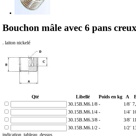
Bouchon mâle avec 6 pans creu
. laiton nickelé
Qté
Libellé
Poids en kg
A
30.15B.M6.1/8
-
1/8¨
7
30.15B.M6.1/4
-
1/4¨
1
30.15B.M6.3/8
-
3/8¨
1
30.15B.M6.1/2
-
1/2¨
1
indication_tableau_dessus