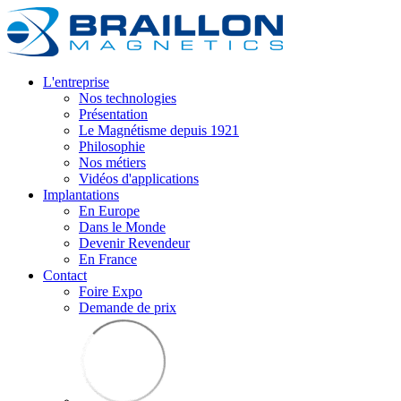
L'entreprise
Nos technologies
Présentation
Le Magnétisme depuis 1921
Philosophie
Nos métiers
Vidéos d'applications
Implantations
En Europe
Dans le Monde
Devenir Revendeur
En France
Contact
Foire Expo
Demande de prix