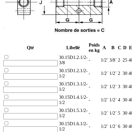
Poids
Qté
Libellé
A
B
C
D
en kg
30.15D1.2.1/2-
-
1/2¨
3/8¨
2
25
4
3/8
30.15D1.2.1/2-
-
1/2¨
1/2¨
2
30
4
1/2
30.15D1.3.1/2-
-
1/2¨
1/2¨
3
30
4
1/2
30.15D1.4.1/2-
-
1/2¨
1/2¨
4
30
4
1/2
30.15D1.5.1/2-
-
1/2¨
1/2¨
5
30
4
1/2
30.15D1.6.1/2-
-
1/2¨
1/2¨
6
30
4
1/2