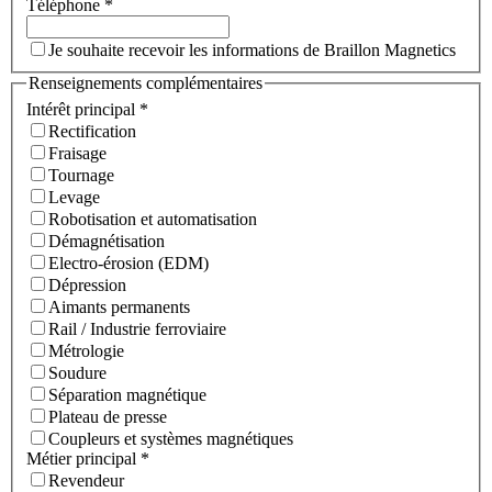
Téléphone
*
Je souhaite recevoir les informations de Braillon Magnetics
Renseignements complémentaires
Intérêt principal
*
Rectification
Fraisage
Tournage
Levage
Robotisation et automatisation
Démagnétisation
Electro-érosion (EDM)
Dépression
Aimants permanents
Rail / Industrie ferroviaire
Métrologie
Soudure
Séparation magnétique
Plateau de presse
Coupleurs et systèmes magnétiques
Métier principal
*
Revendeur