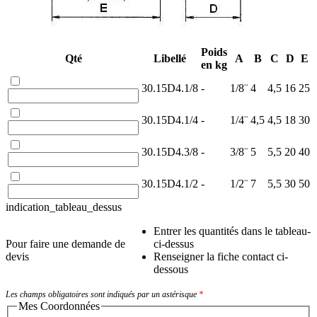
Poids
Qté
Libellé
A
B
C
D
E
en kg
30.15D4.1/8
-
1/8¨
4
4,5
16
25
30.15D4.1/4
-
1/4¨
4,5
4,5
18
30
30.15D4.3/8
-
3/8¨
5
5,5
20
40
30.15D4.1/2
-
1/2¨
7
5,5
30
50
indication_tableau_dessus
Entrer les quantités dans le tableau-
Pour faire une demande de
ci-dessus
devis
Renseigner la fiche contact ci-
dessous
Les champs obligatoires sont indiqués par un astérisque
*
Mes Coordonnées