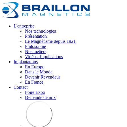
L'entreprise
Nos technologies
Présentation
Le Magnétisme depuis 1921
Philosophie
Nos métiers
Vidéos d'applications
Implantations
En Europe
Dans le Monde
Devenir Revendeur
En France
Contact
Foire Expo
Demande de prix