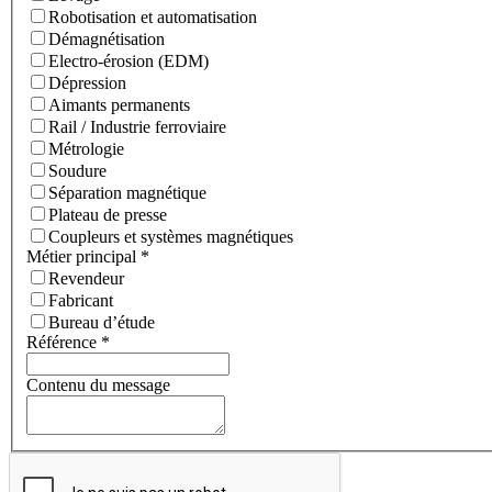
Robotisation et automatisation
Démagnétisation
Electro-érosion (EDM)
Dépression
Aimants permanents
Rail / Industrie ferroviaire
Métrologie
Soudure
Séparation magnétique
Plateau de presse
Coupleurs et systèmes magnétiques
Métier principal
*
Revendeur
Fabricant
Bureau d’étude
Référence
*
Contenu du message