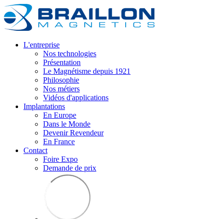
L'entreprise
Nos technologies
Présentation
Le Magnétisme depuis 1921
Philosophie
Nos métiers
Vidéos d'applications
Implantations
En Europe
Dans le Monde
Devenir Revendeur
En France
Contact
Foire Expo
Demande de prix