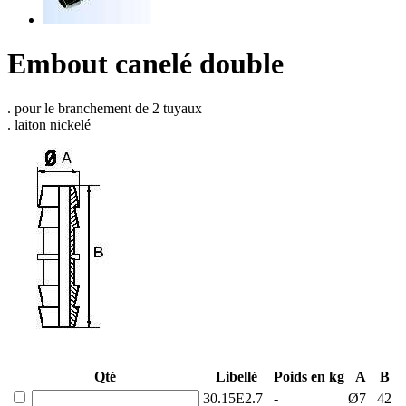
Embout canelé double
. pour le branchement de 2 tuyaux
. laiton nickelé
Qté
Libellé
Poids en kg
A
B
30.15E2.7
-
Ø7
42