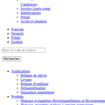
Catalogues
Service Après-vente
Interlocuteurs
Presse
Accès et situation
Français
Deutsch
Polski
English
Applications
Bridage de pièces
Levage
Bridage d'outillage
Démagnétisation
Séparation magnétique
Produits
Plateaux et mandrins électromagnétiques et électroperma
Plateaux, mandrins et blocs à aimants permanents