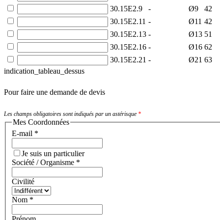
30.15E2.9
-
Ø9
42
30.15E2.11
-
Ø11
42
30.15E2.13
-
Ø13
51
30.15E2.16
-
Ø16
62
30.15E2.21
-
Ø21
63
indication_tableau_dessus
Pour faire une demande de devis
Les champs obligatoires sont indiqués par un astérisque
*
Mes Coordonnées
E-mail
*
Je suis un particulier
Société / Organisme
*
Civilité
Nom
*
Prénom