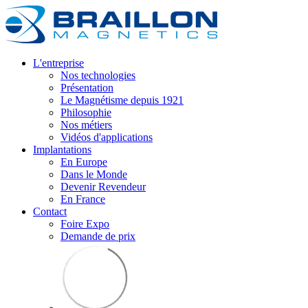
L'entreprise
Nos technologies
Présentation
Le Magnétisme depuis 1921
Philosophie
Nos métiers
Vidéos d'applications
Implantations
En Europe
Dans le Monde
Devenir Revendeur
En France
Contact
Foire Expo
Demande de prix