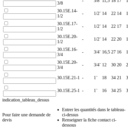
-
3/8¨
11,5
18
17
1
3/8
30.15E.14-
-
1/2¨
14
22
14
1
1/2
30.15E.17-
-
1/2¨
14
22
17
1
1/2
30.15E.20-
-
1/2¨
14
22
20
1
1/2
30.15E.16-
-
3/4¨
16,5
27
16
1
3/4
30.15E.20-
-
3/4¨
12
30
20
3/4
30.15E.21-1
-
1¨
18
34
21
30.15E.25-1
-
1¨
16
34
25
indication_tableau_dessus
Entrer les quantités dans le tableau-
Pour faire une demande de
ci-dessus
devis
Renseigner la fiche contact ci-
dessous