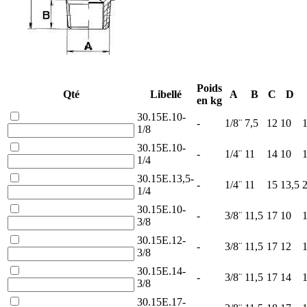
Poids
Qté
Libellé
A
B
C
D
en kg
30.15E.10-
-
1/8¨
7,5
12
10
1
1/8
30.15E.10-
-
1/4¨
11
14
10
1
1/4
30.15E.13,5-
-
1/4¨
11
15
13,5
1/4
30.15E.10-
-
3/8¨
11,5
17
10
1
3/8
30.15E.12-
-
3/8¨
11,5
17
12
1
3/8
30.15E.14-
-
3/8¨
11,5
17
14
1
3/8
30.15E.17-