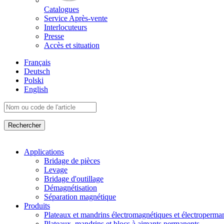
Catalogues
Service Après-vente
Interlocuteurs
Presse
Accès et situation
Français
Deutsch
Polski
English
Applications
Bridage de pièces
Levage
Bridage d'outillage
Démagnétisation
Séparation magnétique
Produits
Plateaux et mandrins électromagnétiques et électroperma
Plateaux, mandrins et blocs à aimants permanents