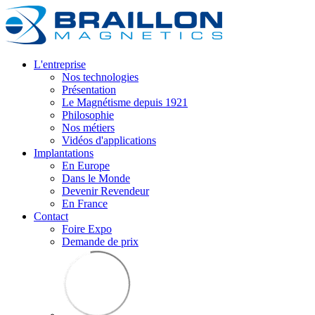
L'entreprise
Nos technologies
Présentation
Le Magnétisme depuis 1921
Philosophie
Nos métiers
Vidéos d'applications
Implantations
En Europe
Dans le Monde
Devenir Revendeur
En France
Contact
Foire Expo
Demande de prix