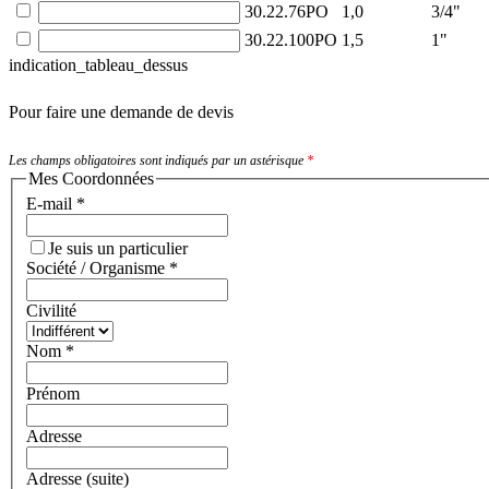
30.22.76PO
1,0
3/4"
30.22.100PO
1,5
1"
indication_tableau_dessus
Pour faire une demande de devis
Les champs obligatoires sont indiqués par un astérisque
*
Mes Coordonnées
E-mail
*
Je suis un particulier
Société / Organisme
*
Civilité
Nom
*
Prénom
Adresse
Adresse (suite)