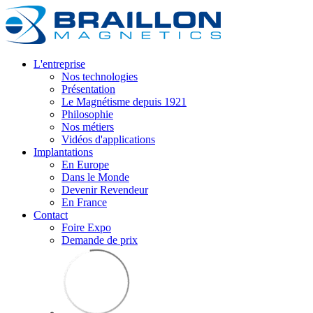
L'entreprise
Nos technologies
Présentation
Le Magnétisme depuis 1921
Philosophie
Nos métiers
Vidéos d'applications
Implantations
En Europe
Dans le Monde
Devenir Revendeur
En France
Contact
Foire Expo
Demande de prix