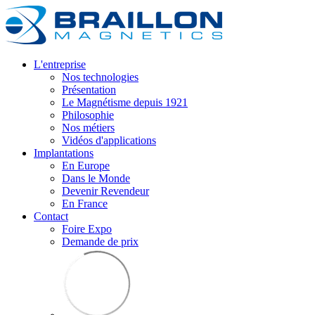
L'entreprise
Nos technologies
Présentation
Le Magnétisme depuis 1921
Philosophie
Nos métiers
Vidéos d'applications
Implantations
En Europe
Dans le Monde
Devenir Revendeur
En France
Contact
Foire Expo
Demande de prix