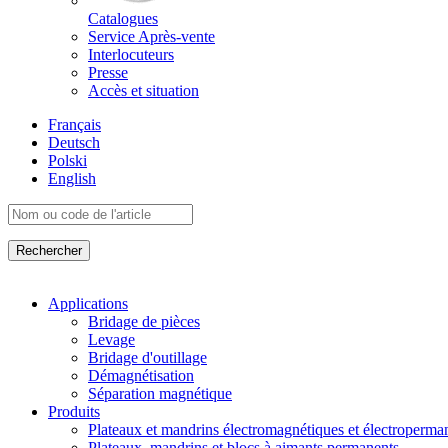
Catalogues
Service Après-vente
Interlocuteurs
Presse
Accès et situation
Français
Deutsch
Polski
English
Applications
Bridage de pièces
Levage
Bridage d'outillage
Démagnétisation
Séparation magnétique
Produits
Plateaux et mandrins électromagnétiques et électroperma
Plateaux, mandrins et blocs à aimants permanents