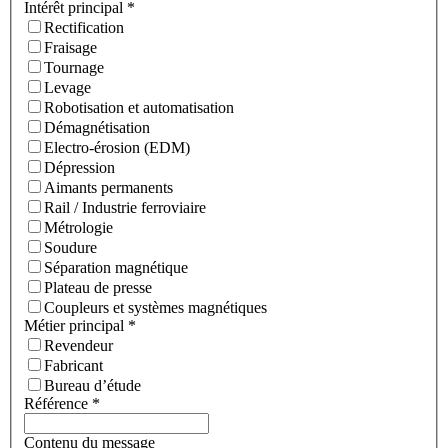
Intérêt principal
*
Rectification
Fraisage
Tournage
Levage
Robotisation et automatisation
Démagnétisation
Electro-érosion (EDM)
Dépression
Aimants permanents
Rail / Industrie ferroviaire
Métrologie
Soudure
Séparation magnétique
Plateau de presse
Coupleurs et systèmes magnétiques
Métier principal
*
Revendeur
Fabricant
Bureau d’étude
Référence
*
Contenu du message