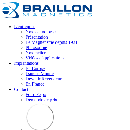
L'entreprise
Nos technologies
Présentation
Le Magnétisme depuis 1921
Philosophie
Nos métiers
Vidéos d'applications
Implantations
En Europe
Dans le Monde
Devenir Revendeur
En France
Contact
Foire Expo
Demande de prix