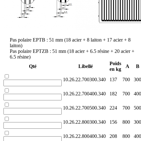
Pas polaire EPTB : 51 mm (18 acier + 8 laiton + 17 acier + 8
laiton)
Pas polaire EPTZB : 51 mm (18 acier + 6.5 résine + 20 acier +
6.5 résine)
Poids
Qté
Libellé
A
B
en kg
10.26.22.700300.340
137
700
30
10.26.22.700400.340
182
700
40
10.26.22.700500.340
224
700
50
10.26.22.800300.340
156
800
30
10.26.22.800400.340
208
800
40