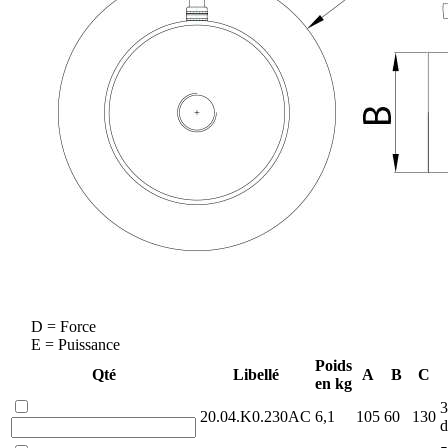
D = Force
E = Puissance
Poids
Qté
Libellé
A
B
C
en kg
3
20.04.K0.230AC
6,1
105
60
130