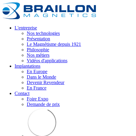
L'entreprise
Nos technologies
Présentation
Le Magnétisme depuis 1921
Philosophie
Nos métiers
Vidéos d'applications
Implantations
En Europe
Dans le Monde
Devenir Revendeur
En France
Contact
Foire Expo
Demande de prix