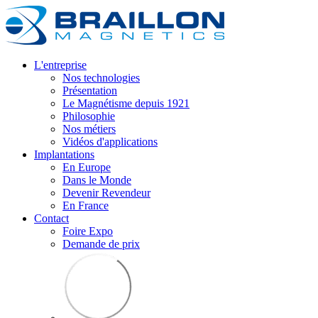
L'entreprise
Nos technologies
Présentation
Le Magnétisme depuis 1921
Philosophie
Nos métiers
Vidéos d'applications
Implantations
En Europe
Dans le Monde
Devenir Revendeur
En France
Contact
Foire Expo
Demande de prix