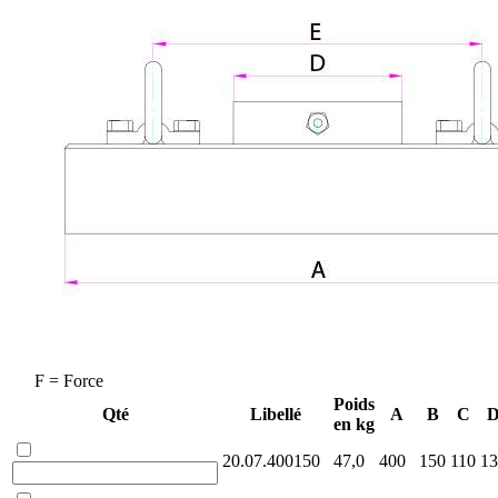
F = Force
Poids
Qté
Libellé
A
B
C
en kg
20.07.400150
47,0
400
150
110
13