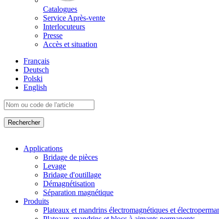
Catalogues
Service Après-vente
Interlocuteurs
Presse
Accès et situation
Français
Deutsch
Polski
English
Applications
Bridage de pièces
Levage
Bridage d'outillage
Démagnétisation
Séparation magnétique
Produits
Plateaux et mandrins électromagnétiques et électroperma
Plateaux, mandrins et blocs à aimants permanents