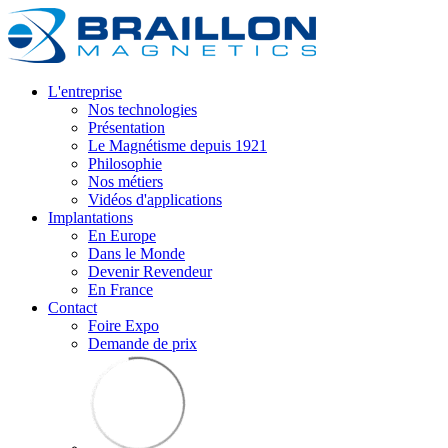
L'entreprise
Nos technologies
Présentation
Le Magnétisme depuis 1921
Philosophie
Nos métiers
Vidéos d'applications
Implantations
En Europe
Dans le Monde
Devenir Revendeur
En France
Contact
Foire Expo
Demande de prix