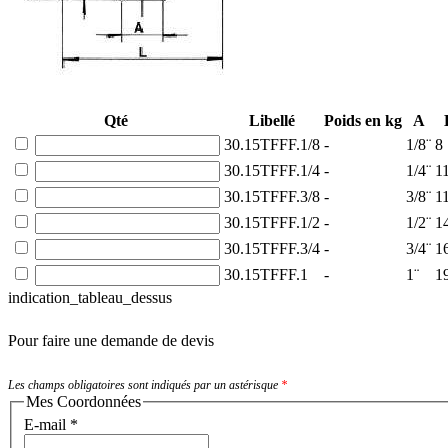
Qté
Libellé
Poids en kg
A
30.15TFFF.1/8
-
1/8¨
8
30.15TFFF.1/4
-
1/4¨
1
30.15TFFF.3/8
-
3/8¨
1
30.15TFFF.1/2
-
1/2¨
1
30.15TFFF.3/4
-
3/4¨
1
30.15TFFF.1
-
1¨
1
indication_tableau_dessus
Pour faire une demande de devis
Les champs obligatoires sont indiqués par un astérisque
*
Mes Coordonnées
E-mail
*