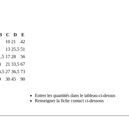
B
C
D
E
10
21
42
1
13
25,5
51
1,5
17
28
56
4
21
33,5
67
6,5
27
36,5
73
9
30
45
90
Entrer les quantités dans le tableau-ci-dessus
Renseigner la fiche contact ci-dessous