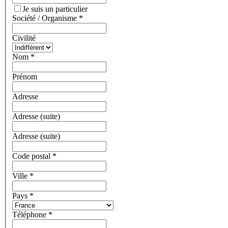
Je suis un particulier
Société / Organisme
*
Civilité
Nom
*
Prénom
Adresse
Adresse (suite)
Adresse (suite)
Code postal
*
Ville
*
Pays
*
Téléphone
*