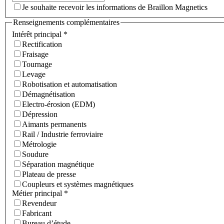
Je souhaite recevoir les informations de Braillon Magnetics
Renseignements complémentaires
Intérêt principal
*
Rectification
Fraisage
Tournage
Levage
Robotisation et automatisation
Démagnétisation
Electro-érosion (EDM)
Dépression
Aimants permanents
Rail / Industrie ferroviaire
Métrologie
Soudure
Séparation magnétique
Plateau de presse
Coupleurs et systèmes magnétiques
Métier principal
*
Revendeur
Fabricant
Bureau d’étude