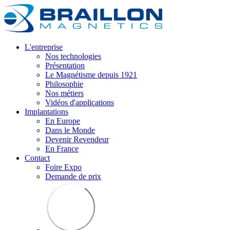
L'entreprise
Nos technologies
Présentation
Le Magnétisme depuis 1921
Philosophie
Nos métiers
Vidéos d'applications
Implantations
En Europe
Dans le Monde
Devenir Revendeur
En France
Contact
Foire Expo
Demande de prix