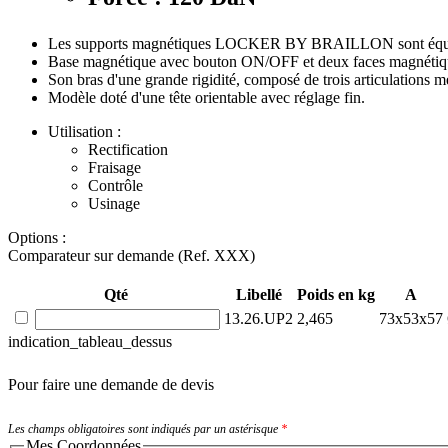
Les supports magnétiques LOCKER BY BRAILLON sont équipés d
Base magnétique avec bouton ON/OFF et deux faces magnétiq
Son bras d'une grande rigidité, composé de trois articulations m
Modèle doté d'une tête orientable avec réglage fin.
Utilisation :
Rectification
Fraisage
Contrôle
Usinage
Options :
Comparateur sur demande (Ref. XXX)
Qté
Libellé
Poids en kg
A
13.26.UP2
2,465
73x53x57
indication_tableau_dessus
Pour faire une demande de devis
Les champs obligatoires sont indiqués par un astérisque
*
Mes Coordonnées