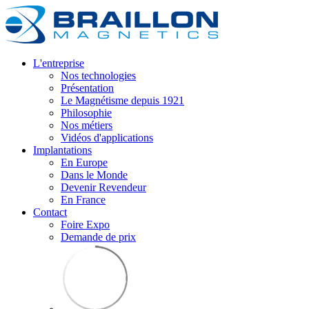
L'entreprise
Nos technologies
Présentation
Le Magnétisme depuis 1921
Philosophie
Nos métiers
Vidéos d'applications
Implantations
En Europe
Dans le Monde
Devenir Revendeur
En France
Contact
Foire Expo
Demande de prix