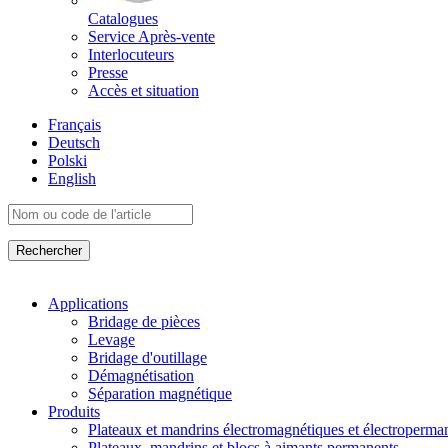
Catalogues
Service Après-vente
Interlocuteurs
Presse
Accès et situation
Français
Deutsch
Polski
English
Applications
Bridage de pièces
Levage
Bridage d'outillage
Démagnétisation
Séparation magnétique
Produits
Plateaux et mandrins électromagnétiques et électroperma
Plateaux, mandrins et blocs à aimants permanents