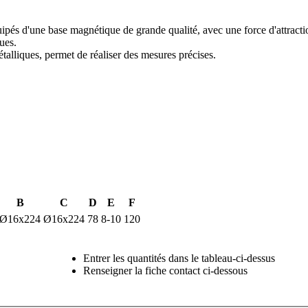
'une base magnétique de grande qualité, avec une force d'attractio
ues.
étalliques, permet de réaliser des mesures précises.
B
C
D
E
F
Ø16x224
Ø16x224
78
8-10
120
Entrer les quantités dans le tableau-ci-dessus
Renseigner la fiche contact ci-dessous