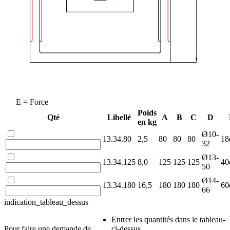
E = Force
Poids
Qté
Libellé
A
B
C
D
en kg
Ø10-
13.34.80
2,5
80
80
80
18
32
Ø13-
13.34.125
8,0
125
125
125
40
50
Ø14-
13.34.180
16,5
180
180
180
60
66
indication_tableau_dessus
Entrer les quantités dans le tableau-
Pour faire une demande de
ci-dessus