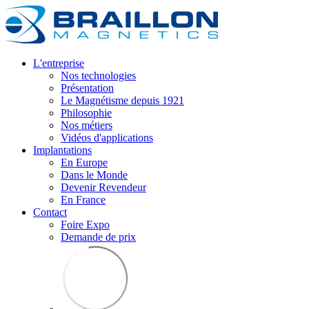
L'entreprise
Nos technologies
Présentation
Le Magnétisme depuis 1921
Philosophie
Nos métiers
Vidéos d'applications
Implantations
En Europe
Dans le Monde
Devenir Revendeur
En France
Contact
Foire Expo
Demande de prix