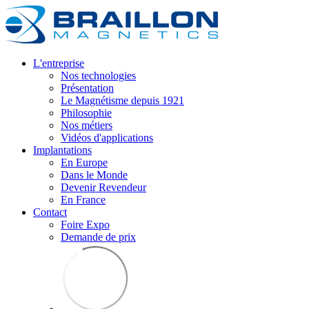
L'entreprise
Nos technologies
Présentation
Le Magnétisme depuis 1921
Philosophie
Nos métiers
Vidéos d'applications
Implantations
En Europe
Dans le Monde
Devenir Revendeur
En France
Contact
Foire Expo
Demande de prix