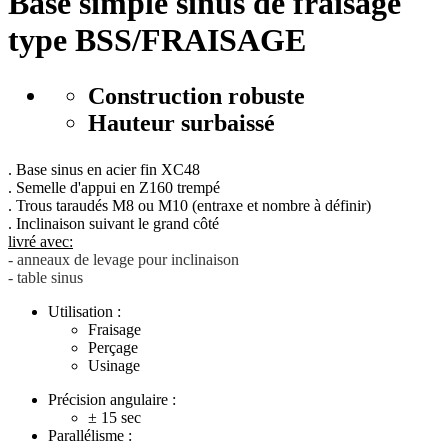
Base simple sinus de fraisage
type BSS/FRAISAGE
Construction robuste
Hauteur surbaissé
. Base sinus en acier fin XC48
. Semelle d'appui en Z160 trempé
. Trous taraudés M8 ou M10 (entraxe et nombre à définir)
. Inclinaison suivant le grand côté
livré avec:
- anneaux de levage pour inclinaison
​- table sinus
Utilisation :
Fraisage
Perçage
Usinage
Précision angulaire :
± 15
sec
Parallélisme :