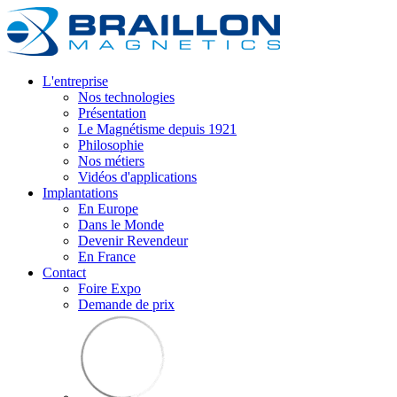
L'entreprise
Nos technologies
Présentation
Le Magnétisme depuis 1921
Philosophie
Nos métiers
Vidéos d'applications
Implantations
En Europe
Dans le Monde
Devenir Revendeur
En France
Contact
Foire Expo
Demande de prix