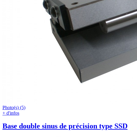
Photo(s) (5)
+ d'infos
Base double sinus de précision type SSD