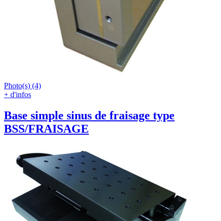
Photo(s) (4)
+ d'infos
Base simple sinus de fraisage type
BSS/FRAISAGE