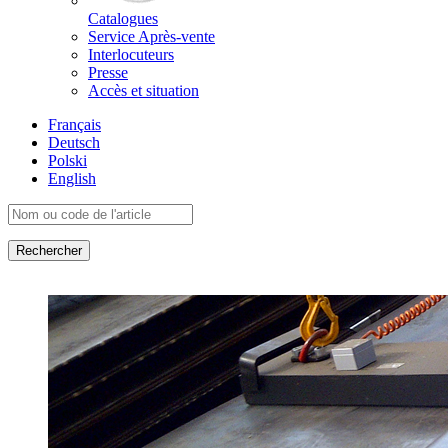
Catalogues
Service Après-vente
Interlocuteurs
Presse
Accès et situation
Français
Deutsch
Polski
English