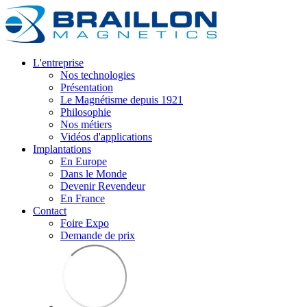
L'entreprise
Nos technologies
Présentation
Le Magnétisme depuis 1921
Philosophie
Nos métiers
Vidéos d'applications
Implantations
En Europe
Dans le Monde
Devenir Revendeur
En France
Contact
Foire Expo
Demande de prix